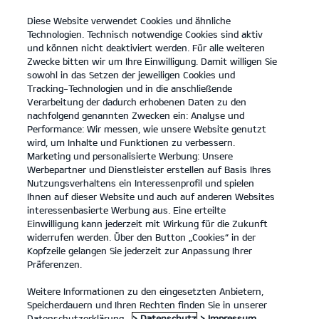
Diese Website verwendet Cookies und ähnliche
open
Technologien. Technisch notwendige Cookies sind aktiv
menu
und können nicht deaktiviert werden. Für alle weiteren
KONTAKT
Zwecke bitten wir um Ihre Einwilligung. Damit willigen Sie
sowohl in das Setzen der jeweiligen Cookies und
Tracking-Technologien und in die anschließende
Verarbeitung der dadurch erhobenen Daten zu den
nachfolgend genannten Zwecken ein: Analyse und
...
KIA SERVICE 5+
Performance: Wir messen, wie unsere Website genutzt
wird, um Inhalte und Funktionen zu verbessern.
Marketing und personalisierte Werbung: Unsere
Werbepartner und Dienstleister erstellen auf Basis Ihres
Nutzungsverhaltens ein Interessenprofil und spielen
Ihnen auf dieser Website und auch auf anderen Websites
interessenbasierte Werbung aus. Eine erteilte
Einwilligung kann jederzeit mit Wirkung für die Zukunft
widerrufen werden. Über den Button „Cookies“ in der
Kopfzeile gelangen Sie jederzeit zur Anpassung Ihrer
Präferenzen.
Weitere Informationen zu den eingesetzten Anbietern,
Speicherdauern und Ihren Rechten finden Sie in unserer
Datenschutzerklärung.
> Datenschutz
> Impressum